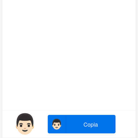
👨🏻
👨🏻
Copia