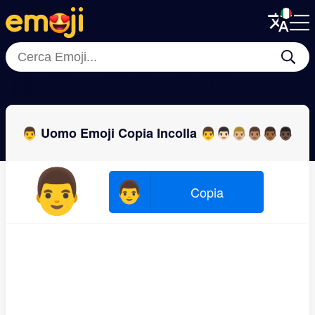
Menu
Menu
Close
Close
👱
🧔
👨‍🦰
👩‍🦲
👶
🧔‍♂️
👦
👨‍
👨 Uomo Emoji Copia Incolla 👨👨🏻👨🏼👨🏽👨🏾👨🏿
👨
👨
Copia