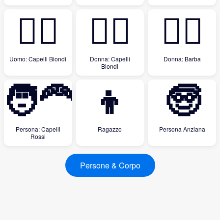
👱‍♂️
👱‍♀️
🧔‍♀️
Uomo: Capelli Biondi
Donna: Capelli
Donna: Barba
Biondi
🧑‍🦰
👦
🧓
Persona: Capelli
Ragazzo
Persona Anziana
Rossi
Persone & Corpo