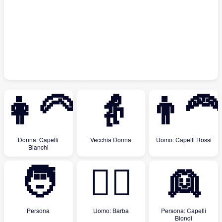
👩‍🦳
👵
👨‍🦰
Donna: Capelli
Vecchia Donna
Uomo: Capelli Rossi
Bianchi
🧑
🧔‍♂️
👱
Persona
Uomo: Barba
Persona: Capelli
Biondi