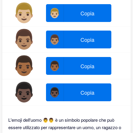
👨🏼
👨🏼
Copia
👨🏽
👨🏽
Copia
👨🏾
👨🏾
Copia
👨🏿
👨🏿
Copia
L'emoji dell'uomo 👨‍👨 è un simbolo popolare che può
essere utilizzato per rappresentare un uomo, un ragazzo o