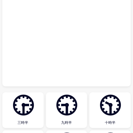
🕞
🕤
🕥
三時半
九時半
十時半