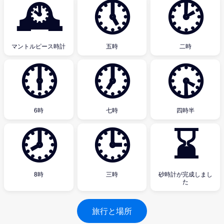
🕰
🕔
🕑
マントルピース時計
五時
二時
🕕
🕖
🕟
6時
七時
四時半
🕗
🕒
⌛
8時
三時
砂時計が完成しまし
た
旅行と場所