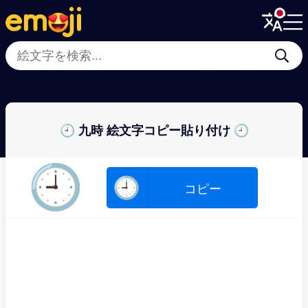
Menu
Menu
Close
Close
🕡
⏲
🕢
🕗
🕝
🕚
🕞
🕤
🕘 九時 絵文字コピー貼り付け 🕘
🕘
🕘
コピー