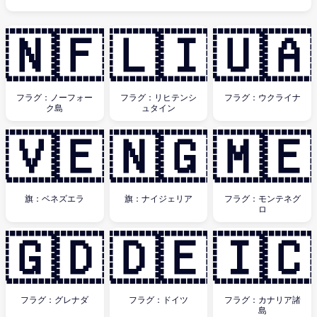
🇳🇫
🇱🇮
🇺🇦
フラグ：ノーフォー
フラグ：リヒテンシ
フラグ：ウクライナ
ク島
ュタイン
🇻🇪
🇳🇬
🇲🇪
旗：ベネズエラ
旗：ナイジェリア
フラグ：モンテネグ
ロ
🇬🇩
🇩🇪
🇮🇨
フラグ：グレナダ
フラグ：ドイツ
フラグ：カナリア諸
島