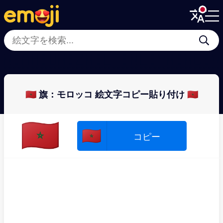
Menu
Menu
Close
Close
🇳🇦
🇭🇺
🇲🇿
🇲🇱
🇹🇳
🇱🇾
🇲🇲
🇨
🇲🇦 旗：モロッコ 絵文字コピー貼り付け 🇲🇦
🇲🇦
🇲🇦
コピー