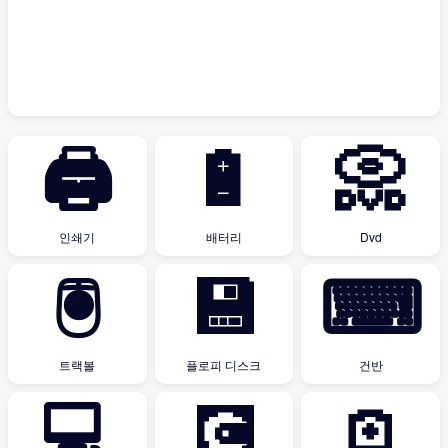
🖨
🔋
📀
인쇄기
배터리
Dvd
🖲
💾
⌨
트랙볼
플로피 디스크
건반
💻
💽
🪫