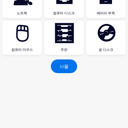
노트북
컴퓨터 디스크
배터리 부족
🖱
🧮
💿
컴퓨터 마우스
주판
광 디스크
사물