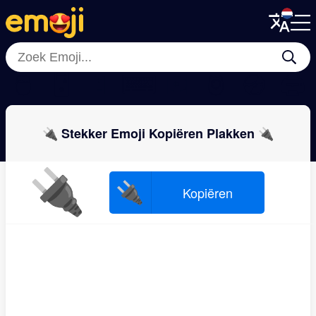
Menu
Menu
Close
Close
🖱
🖥
🔋
⌨
💽
🖲
💿
🖨
🔌 Stekker Emoji Kopiëren Plakken 🔌
🔌
🔌
Kopiëren