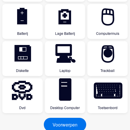
🔋
🪫
🖱
Batterij
Lage Batterij
Computermuis
💾
💻
🖲
Diskette
Laptop
Trackball
📀
🖥
⌨
Dvd
Desktop Computer
Toetsenbord
Voorwerpen