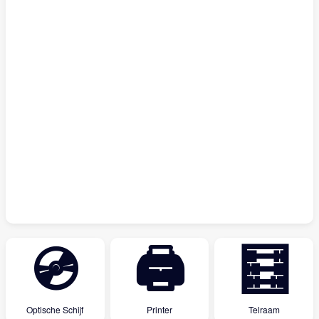
💿
🖨
🧮
Optische Schijf
Printer
Telraam