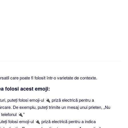
satil care poate fi folosit într-o varietate de contexte.
a folosi acest emoji:
i, puteți folosi emoji-ul 🔌 priză electrică pentru a
rcare. De exemplu, puteți trimite un mesaj unui prieten, „Nu
 telefonul 🔌”
teți folosi emoji-ul 🔌 priză electrică pentru a indica