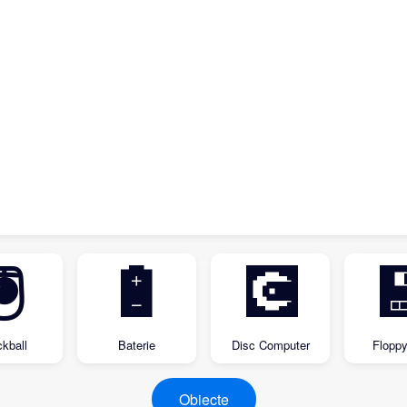
🖲
🔋
💽

ckball
Baterie
Disc Computer
Floppy
Obiecte