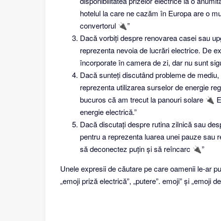
disponibilitatea prizelor electrice la o anum
hotelul la care ne cazăm în Europa are o m
convertorul 🔌”
Dacă vorbiți despre renovarea casei sau upgra
reprezenta nevoia de lucrări electrice. De 
încorporate în camera de zi, dar nu sunt si
Dacă sunteți discutând probleme de mediu, aț
reprezenta utilizarea surselor de energie re
bucuros că am trecut la panouri solare 🔌 
energie electrică.”
Dacă discutați despre rutina zilnică sau despr
pentru a reprezenta luarea unei pauze sau re
să deconectez puțin și să reîncarc 🔌”
Unele expresii de căutare pe care oamenii le-ar put
„emoji priză electrică”, „putere”. emoji” și „emoji d