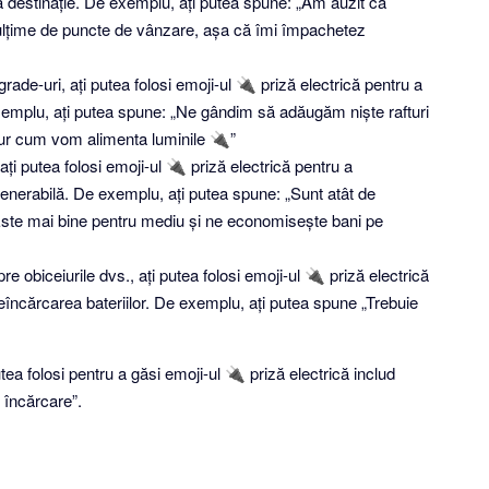
ită destinație. De exemplu, ați putea spune: „Am auzit că
ulțime de puncte de vânzare, așa că îmi împachetez
de-uri, ați putea folosi emoji-ul 🔌 priză electrică pentru a
exemplu, ați putea spune: „Ne gândim să adăugăm niște rafturi
gur cum vom alimenta luminile 🔌”
i putea folosi emoji-ul 🔌 priză electrică pentru a
generabilă. De exemplu, ați putea spune: „Sunt atât de
Este mai bine pentru mediu și ne economisește bani pe
e obiceiurile dvs., ați putea folosi emoji-ul 🔌 priză electrică
încărcarea bateriilor. De exemplu, ați putea spune „Trebuie
ea folosi pentru a găsi emoji-ul 🔌 priză electrică includ
e încărcare”.