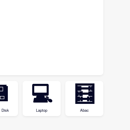

💻
🧮
 Disk
Laptop
Abac