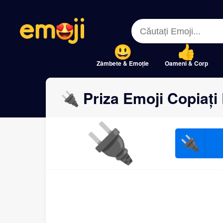
Menu
Menu
Close
Close
Zâmbete & Emoție
Oameni & Corp
🔌 Priza Emoji Copiați 
🔌
🔌