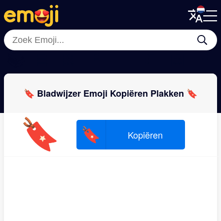
Menu
Menu
Close
Close
📚
📘
📗
📓
📑
📒
📰
📄
🔖 Bladwijzer Emoji Kopiëren Plakken 🔖
🔖
🔖
Kopiëren