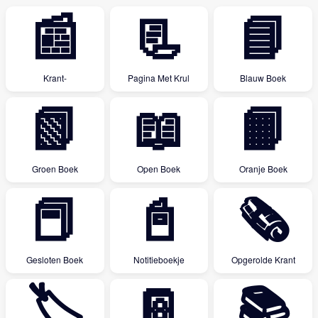
📰
📃
📘
Krant-
Pagina Met Krul
Blauw Boek
📗
📖
📙
Groen Boek
Open Boek
Oranje Boek
📕
📓
🗞
Gesloten Boek
Notitieboekje
Opgerolde Krant
🏷
📔
📚