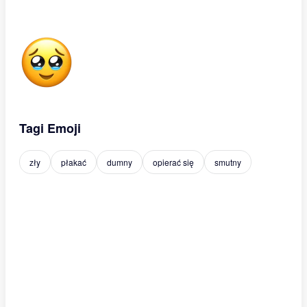
Tagi Emoji
zły
płakać
dumny
opierać się
smutny