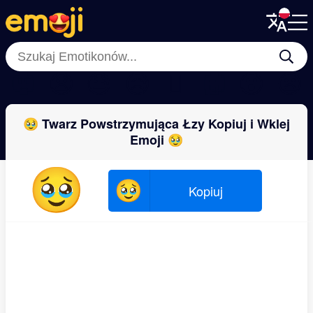
Menu
Menu
Close
Close
🥺
😧
😓
😥
🫪
🥱
😮
😦
🥹 Twarz Powstrzymująca Łzy Kopiuj i Wklej
Emoji 🥹
🥹
🥹
Kopiuj