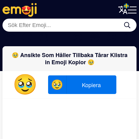
Menu
Menu
Close
Close
😲
😮
😰
🥺
😢
😳
😕
😫
🥹 Ansikte Som Håller Tillbaka Tårar Klistra
in Emoji Kopior 🥹
🥹
🥹
Kopiera