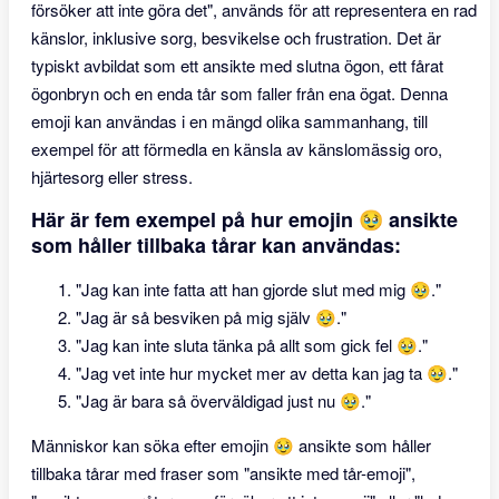
försöker att inte göra det", används för att representera en rad
känslor, inklusive sorg, besvikelse och frustration. Det är
typiskt avbildat som ett ansikte med slutna ögon, ett fårat
ögonbryn och en enda tår som faller från ena ögat. Denna
emoji kan användas i en mängd olika sammanhang, till
exempel för att förmedla en känsla av känslomässig oro,
hjärtesorg eller stress.
Här är fem exempel på hur emojin 🥹 ansikte
som håller tillbaka tårar kan användas:
"Jag kan inte fatta att han gjorde slut med mig 🥹."
"Jag är så besviken på mig själv 🥹."
"Jag kan inte sluta tänka på allt som gick fel 🥹."
"Jag vet inte hur mycket mer av detta kan jag ta 🥹."
"Jag är bara så överväldigad just nu 🥹."
Människor kan söka efter emojin 🥹 ansikte som håller
tillbaka tårar med fraser som "ansikte med tår-emoji",