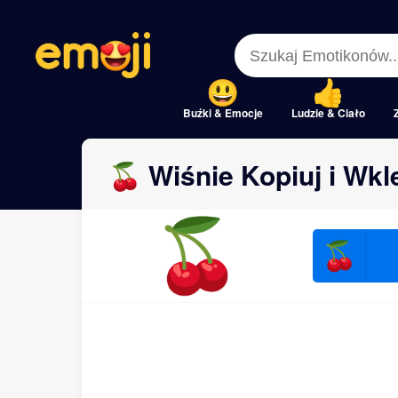
Menu
Menu
Close
Close
Buźki & Emocje
Ludzie & Ciało
🍒 Wiśnie Kopiuj i Wkl
🍒
🍒