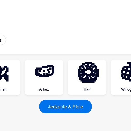
e
🍌
🍉
🥝

nan
Arbuz
Kiwi
Winog
Jedzenie & Picie