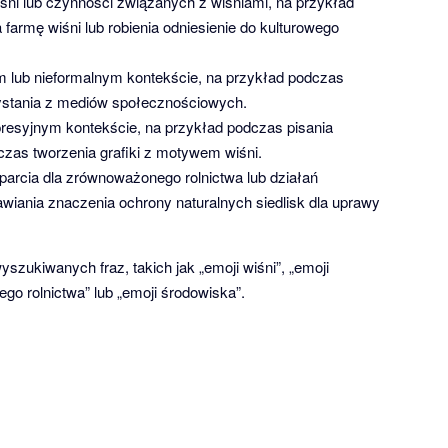
śni lub czynności związanych z wiśniami, na przykład
armę wiśni lub robienia odniesienie do kulturowego
ub nieformalnym kontekście, na przykład podczas
stania z mediów społecznościowych.
esyjnym kontekście, na przykład podczas pisania
czas tworzenia grafiki z motywem wiśni.
rcia dla zrównoważonego rolnictwa lub działań
iania znaczenia ochrony naturalnych siedlisk dla uprawy
zukiwanych fraz, takich jak „emoji wiśni”, „emoji
go rolnictwa” lub „emoji środowiska”.