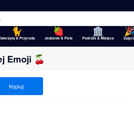
Zwierzęta & Przyroda
Jedzenie & Picie
Podróże & Miejsca
Zajęci
ej Emoji 🍒
Kopiuj