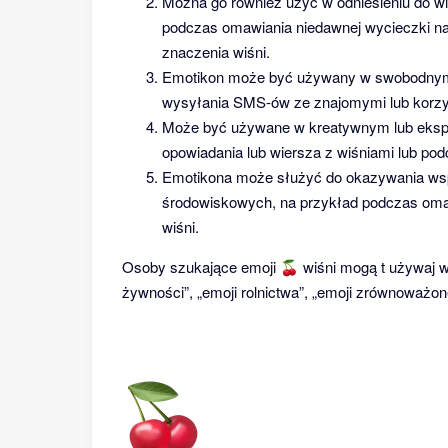
Można go również użyć w odniesieniu do wi
podczas omawiania niedawnej wycieczki na f
znaczenia wiśni.
Emotikon może być używany w swobodnym l
wysyłania SMS-ów ze znajomymi lub korzy
Może być używane w kreatywnym lub ekspr
opowiadania lub wiersza z wiśniami lub pod
Emotikona może służyć do okazywania wspa
środowiskowych, na przykład podczas omaw
wiśni.
Osoby szukające emoji 🍒 wiśni mogą t używaj wys
żywności”, „emoji rolnictwa”, „emoji zrównoważone