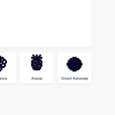

🍍
🥥
rona
Ananas
Orzech Kokosowy