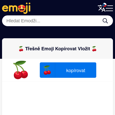
Menu
Menu
Close
Close
🫒
🥭
🍅
🍓
🍈
🍋
🍌
🍐
🍒 Třešně Emoji Kopírovat Vložit 🍒
🍒
🍒
kopírovat