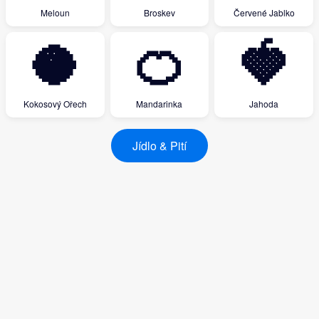
Meloun
Broskev
Červené Jablko
🥥
🍊
🍓
Kokosový Ořech
Mandarinka
Jahoda
Jídlo & Pití