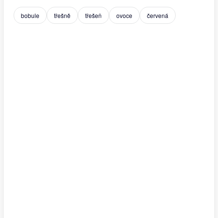
bobule
třešně
třešeň
ovoce
červená