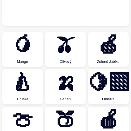
🥭
🫒
🍏
Mango
Olivový
Zelené Jablko
🍐
🍌
🍋‍🟩
Hruška
Banán
Limetka
🍈
🍑
🍎