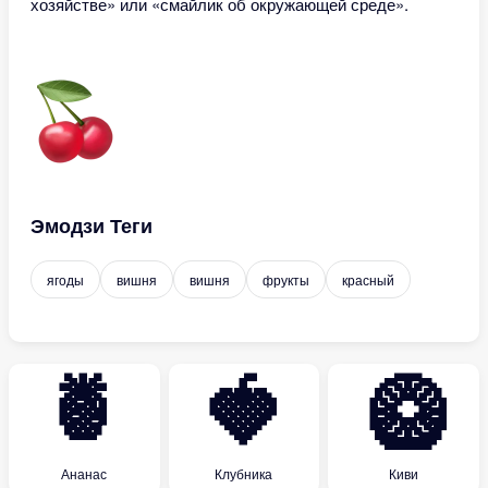
хозяйстве» или «смайлик об окружающей среде».
Эмодзи Теги
ягоды
вишня
вишня
фрукты
красный
🍍
🍓
🥝
Ананас
Клубника
Киви