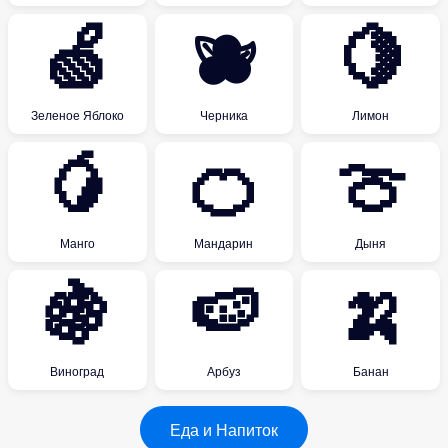
🍏
🫐
🍋
Зеленое Яблоко
Черника
Лимон
🥭
🍊
🍈
Манго
Мандарин
Дыня
🍇
🍉
🍌
Виноград
Арбуз
Банан
Еда и Напиток