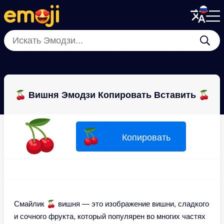
Menu
Menu
Close
Close
🍊
🥭
🍅
🍌
🍎
🫒
🥥
🍓
🍒 Вишня Эмодзи Копировать Вставить 🍒
🍒
🍒
Копировать
Смайлик 🍒 вишня — это изображение вишни, сладкого
и сочного фрукта, который популярен во многих частях