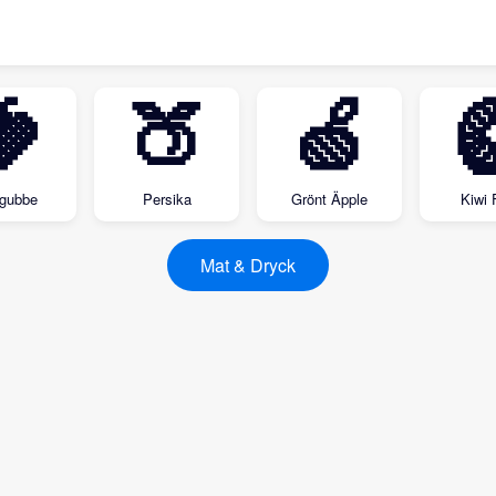
🍓
🍑
🍏

dgubbe
Persika
Grönt Äpple
Kiwi 
Mat & Dryck