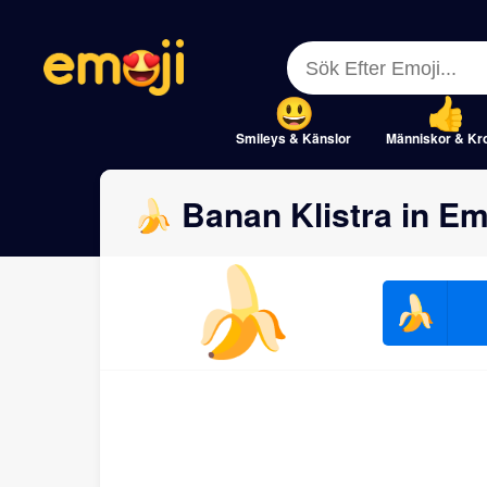
Menu
Menu
Close
Close
Smileys & Känslor
Människor & Kr
🍌 Banan Klistra in Em
🍌
🍌