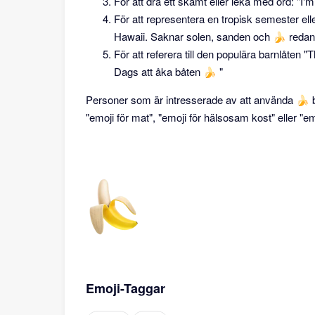
För att dra ett skämt eller leka med ord: "I'
För att representera en tropisk semester ell
Hawaii. Saknar solen, sanden och 🍌 redan
För att referera till den populära barnlåte
Dags att åka båten 🍌 "
Personer som är intresserade av att använda 🍌 ba
"emoji för mat", "emoji för hälsosam kost" eller "em
Emoji-Taggar