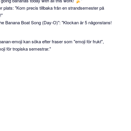
m going bananas today with all this work! 🍌"
er plats: "Kom precis tillbaka från en strandsemester på
!"
n "The Banana Boat Song (Day-O)": "Klockan är 5 någonstans!
nan-emoji kan söka efter fraser som "emoji för frukt",
oji för tropiska semestrar."