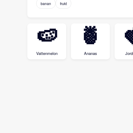
banan
frukt
🍉
🍍
Vattenmelon
Ananas
Jor