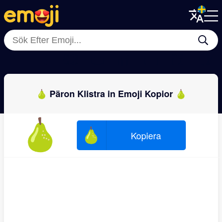
Menu
Menu
Close
Close
🥥
🍌
🥝
🍅
🍎
🍊
🍑
🍋
🍐 Päron Klistra in Emoji Kopior 🍐
🍐
🍐
Kopiera