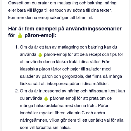
Oavsett om du pratar om matlagning och bakning, näring,
eller bara vill lägga till en touch av sötma till dina texter,
kommer denna emoji säkerligen att bli en hit.
Här är fem exempel på användningsscenarier
för 🍐 päron-emoji:
Om du är ett fan av matlagning och bakning kan du
använda 🍐 päron-emoji för att dela recept och tips för
att använda denna läckra frukt i dina rätter. Från
klassiska päron tårtor och pajer till sallader med
sallader av päron och gorgonzola, det finns så många
läckra sätt att inkorporera päron i dina måltider.
Om du är intresserad av näring och hälsosam kost kan
du använda 🍐 päronet emoji för att prata om de
många hälsofördelarna med denna frukt. Päron
innehåller mycket fibrer, vitamin C och andra
näringsämnen, vilket gör dem till ett utmärkt val för alla
som vill förbättra sin hälsa.