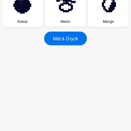
🥥
🍈
🥭
Kokos
Melon
Mango
Mat & Dryck