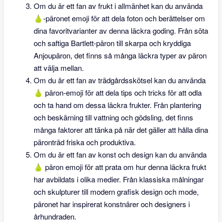
Om du är ett fan av frukt i allmänhet kan du använda
🍐-päronet emoji för att dela foton och berättelser om
dina favoritvarianter av denna läckra goding. Från söta
och saftiga Bartlett-päron till skarpa och kryddiga
Anjoupäron, det finns så många läckra typer av päron
att välja mellan.
Om du är ett fan av trädgårdsskötsel kan du använda
🍐 päron-emoji för att dela tips och tricks för att odla
och ta hand om dessa läckra frukter. Från plantering
och beskärning till vattning och gödsling, det finns
många faktorer att tänka på när det gäller att hålla dina
päronträd friska och produktiva.
Om du är ett fan av konst och design kan du använda
🍐 päron emoji för att prata om hur denna läckra frukt
har avbildats i olika medier. Från klassiska målningar
och skulpturer till modern grafisk design och mode,
päronet har inspirerat konstnärer och designers i
århundraden.