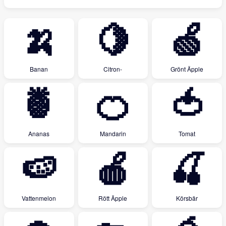
🍌
🍋
🍏
Banan
Citron-
Grönt Äpple
🍍
🍊
🍅
Ananas
Mandarin
Tomat
🍉
🍎
🍒
Vattenmelon
Rött Äpple
Körsbär