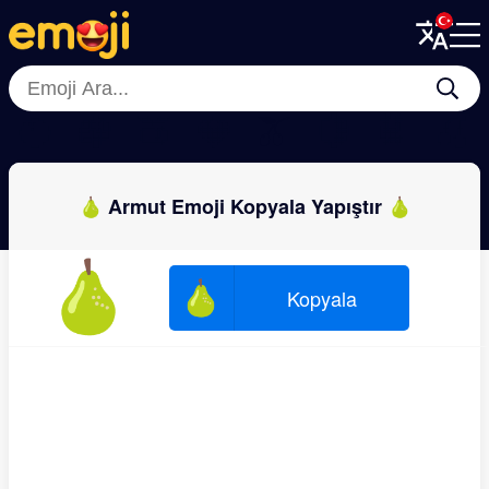
Menu
Menu
Close
Close
🥥
🍇
🍑
🍓
🫒
🍋
🍍
🍒
🍐 Armut Emoji Kopyala Yapıştır 🍐
🍐
🍐
Kopyala