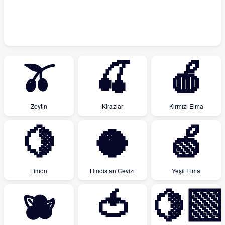
🫒
🍒
🍎
Zeytin
Kirazlar
Kırmızı Elma
🍋
🥥
🍏
Limon
Hindistan Cevizi
Yeşil Elma
🫐
🍅
🍋‍🟩