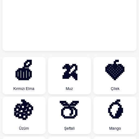
🍎
🍌
🍓
Kırmızı Elma
Muz
Çilek
🍇
🍑
🥭
Üzüm
Şeftali
Mango