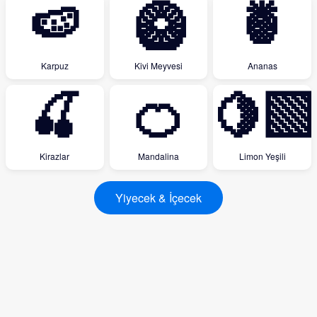
🍉
🥝
🍍
Karpuz
Kivi Meyvesi
Ananas
🍒
🍊
🍋‍🟩
Kirazlar
Mandalina
Limon Yeşili
Yiyecek & İçecek