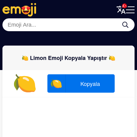
Menu
Menu
Close
Close
🥥
🍍
🥭
🍎
🍊
🍅
🍉
🥝
🍋 Limon Emoji Kopyala Yapıştır 🍋
🍋
🍋
Kopyala