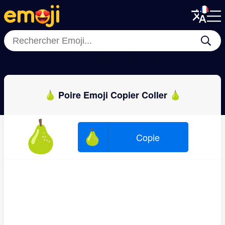
Menu
Menu
Close
Close
🫒
🍒
🍅
🥝
🍋‍🟩
🍍
🍊
🍑
🍐 Poire Emoji Copier Coller 🍐
🍐
🍐
Copie