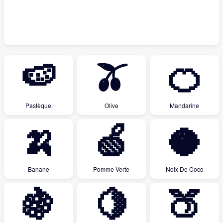
🍉
🫒
🍊
Pastèque
Olive
Mandarine
🍌
🍏
🥥
Banane
Pomme Verte
Noix De Coco
🍇
🍋
🍑