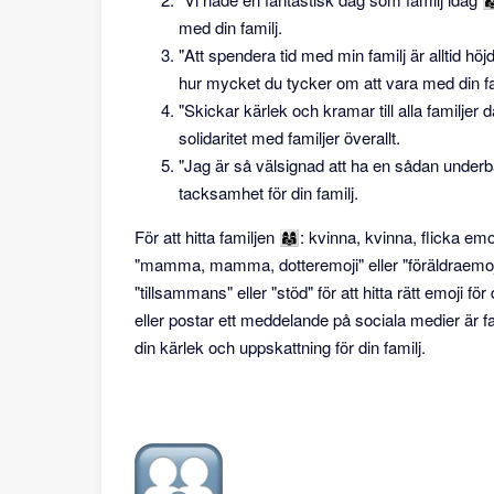
med din familj.
"Att spendera tid med min familj är alltid höjd
hur mycket du tycker om att vara med din fa
"Skickar kärlek och kramar till alla familjer dä
solidaritet med familjer överallt.
"Jag är så välsignad att ha en sådan underbar f
tacksamhet för din familj.
För att hitta familjen 👩‍👩‍👧: kvinna, kvinna, flicka
"mamma, mamma, dotteremoji" eller "föräldraemoji
"tillsammans" eller "stöd" för att hitta rätt emoji 
eller postar ett meddelande på sociala medier är famil
din kärlek och uppskattning för din familj.