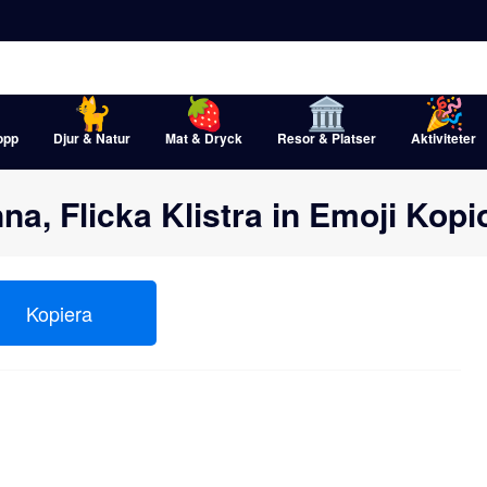
opp
Djur & Natur
Mat & Dryck
Resor & Platser
Aktiviteter
inna, Flicka Klistra in Emoji Kopior 👩
Kopiera