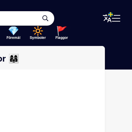
Föremål
Symboler
Flaggor
‍👩‍👧