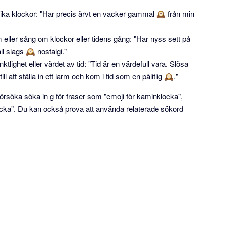
r antika klockor: "Har precis ärvt en vacker gammal 🕰 från min
ilm eller sång om klockor eller tidens gång: "Har nyss sett på
l slags 🕰 nostalgi."
tlighet eller värdet av tid: "Tid är en värdefull vara. Slösa
l att ställa in ett larm och kom i tid som en pålitlig 🕰."
örsöka söka in g för fraser som "emoji för kaminklocka",
ocka". Du kan också prova att använda relaterade sökord