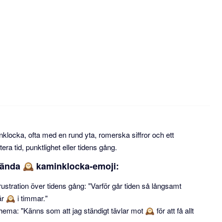
klocka, ofta med en rund yta, romerska siffror och ett
era tid, punktlighet eller tidens gång.
vända 🕰 kaminklocka-emoji:
frustration över tidens gång: "Varför går tiden så långsamt
är 🕰 i timmar."
chema: "Känns som att jag ständigt tävlar mot 🕰 för att få allt