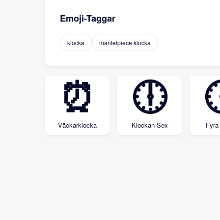
Emoji-Taggar
klocka
mantelpiece klocka
⏰
🕕
Väckarklocka
Klockan Sex
Fyra 