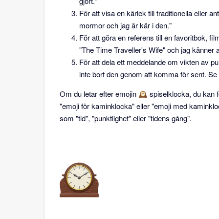
gjort."
För att visa en kärlek till traditionella elle
mormor och jag är kär i den."
För att göra en referens till en favoritbok, f
"The Time Traveller's Wife" och jag känner al
För att dela ett meddelande om vikten av punk
inte bort den genom att komma för sent. Se til
Om du letar efter emojin 🕰 spiselklocka, du kan f
"emoji för kaminklocka" eller "emoji med kaminkl
som "tid", "punktlighet" eller "tidens gång".