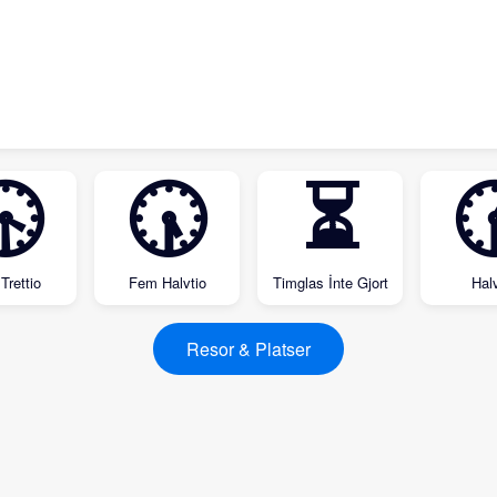
🕟
🕠
⏳

Trettio
Fem Halvtio
Timglas İnte Gjort
Halv
Resor & Platser