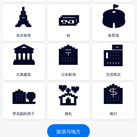
🗼
🧱
🏟
东京铁塔
砖
体育场
🏛
🏣
🏬
古典建筑
日本邮局
百货商店
🏡
💒
🏦
带花园的房子
婚礼
银行
旅游与地方