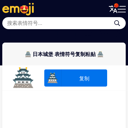
Menu
Menu
Close
Close
🏣
🏨
🏛
🏬
🗽
🛖
🏭
🪨
🏯 日本城堡 表情符号复制粘贴 🏯
🏯
🏯
复制