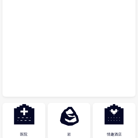
🏥
🪨
🏩
医院
岩
情趣酒店