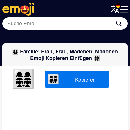
Menu
Menu
Close
Close
👭
👨‍👨‍👧‍👦
🧑‍🤝‍🧑
👨‍👩‍👦
👩‍👩‍👦‍👦
👨‍👧
👩‍👩‍👧‍👦
👨‍👩‍👧
👩‍👩‍👧‍👧 Familie: Frau, Frau, Mädchen, Mädchen
Emoji Kopieren Einfügen 👩‍👩‍👧‍👧
👩‍👩‍👧‍👧
👩‍👩‍👧‍👧
Kopieren