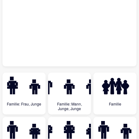
👩‍👦
👨‍👦‍👦
👪
Familie: Frau, Junge
Familie: Mann,
Familie
Junge, Junge
‍👨‍👧‍👦
👩‍👩‍👧
👨‍👦