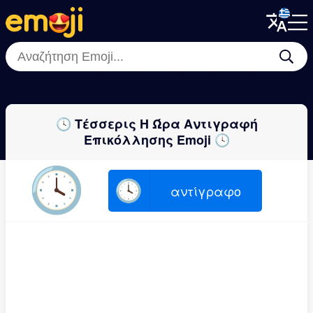
Menu
Menu
Close
Close
⌚
🕰
🕣
🕡
🕐
🕒
🕟
🕠
🕓 Τέσσερις Η Ώρα Αντιγραφή
Επικόλλησης Emoji 🕓
🕓
🕓
αντίγραφο