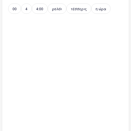
00
4
4:00
ρολόι
τέσσερις
η ώρα