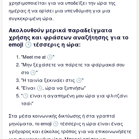
χρησιμοποιείται για να υποδείξει την ώρα της
ημέρας ή να ορίσει μια υπενθύμιση για μια
συγκεκριμένη ώρα.
Ακολουθούν μερικά παραδείγματα
χρήσης και φράσεων αναζήτησης για το
emoji 🕓 τέσσερις η ώρα:
"Meet me at 🕓"
"Μην ξεχάσετε να πάρετε τα φάρμακά σου
στο 🕓"
"Η ταινία ξεκινάει στις 🕓"
"Είναι 🕓, ώρα να ξυπνήσω"
"🕓 είναι η αγαπημένη μου ώρα για φλιτζάνι
τσάι"
Στα μέσα κοινωνικής δικτύωσης ή στα γραπτά
μηνύματα, το emoji 🕓 τέσσερις η ώρα είναι ένας
γρήγορος και εύκολος τρόπος για να επικοινωνήσετε
μια συγκεκριμένη ώρα. Μπορεί επίσης να