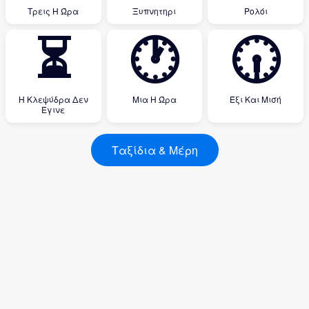
Τρεις Η Ώρα
Ξυπνητηρι
Ρολόι
⏳
🕐
🕡
Η Κλεψύδρα Δεν
Μια Η Ώρα
Έξι Και Μισή
Έγινε
Ταξίδια & Μέρη