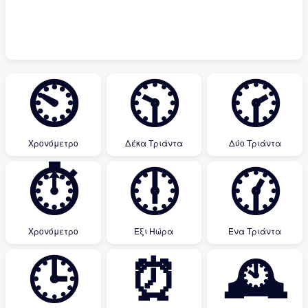
⏲
🕥
🕝
Χρονόμετρο
Δέκα Τριάντα
Δύο Τριάντα
⏱
🕕
🕜
Χρονόμετρο
Έξι Ηώρα
Ένα Τριάντα
🕒
⏰
🕰