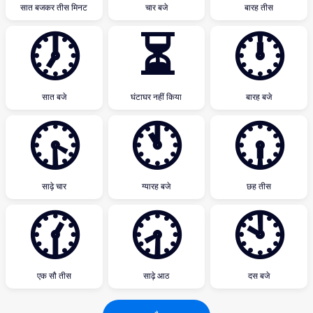
सात बजकर तीस मिनट
चार बजे
बारह तीस
🕖
⏳
🕛
सात बजे
घंटाघर नहीं किया
बारह बजे
🕟
🕚
🕡
साढ़े चार
ग्यारह बजे
छह तीस
🕜
🕣
🕙
एक सौ तीस
साढ़े आठ
दस बजे