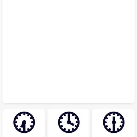
🕢
🕓
🕧