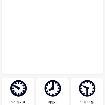
⏲
🕗
🕥
타이머 시계
여덟시
10시 30 분