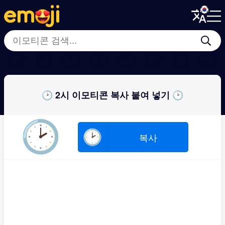
Menu
Menu
Close
Close
🕡
⏲
🕒
🕔
🕙
🕠
⏱
🕞
🕑 2시 이모티콘 복사 붙여 넣기 🕑
🕑
🕑
복사