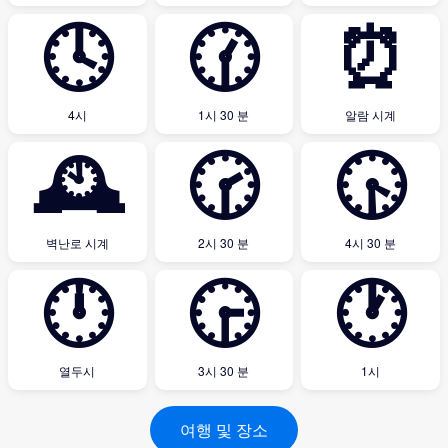
🕓
🕜
⏰
4시
1시 30 분
알람 시계
🕰
🕝
🕟
벽난로 시계
2시 30 분
4시 30 분
🕛
🕞
🕐
열두시
3시 30 분
1시
여행 및 장소